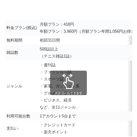
月額プラン：418円
料金プラン(税込)
年額プラン：3,960円（月額プラン年間1,056円お得）
無料期間
初回31日間
500誌以上
雑誌数
（テニス雑誌1誌）
・週刊誌
・ファッション誌
・スポーツ誌
ジャンル
・家電、ガジェット系
・グルメ、トラベル
スクロールできます
・ビジネス、経済
など、全11ジャンル
利用可能台数
1アカウント5台まで
・クレジットカード
支払い
・楽天ポイント